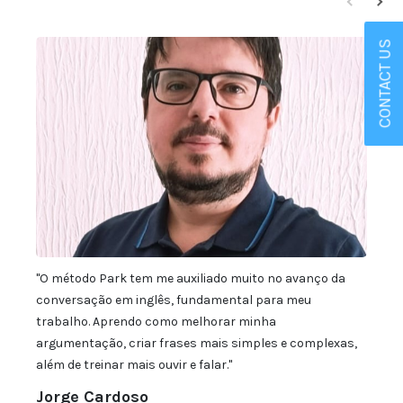
CONTACT US
"O método Park tem me auxiliado muito no avanço da
"Estu
conversação em inglês, fundamental para meu
expect
trabalho. Aprendo como melhorar minha
possív
argumentação, criar frases mais simples e complexas,
escola
além de treinar mais ouvir e falar."
Pris
Indai
Jorge Cardoso