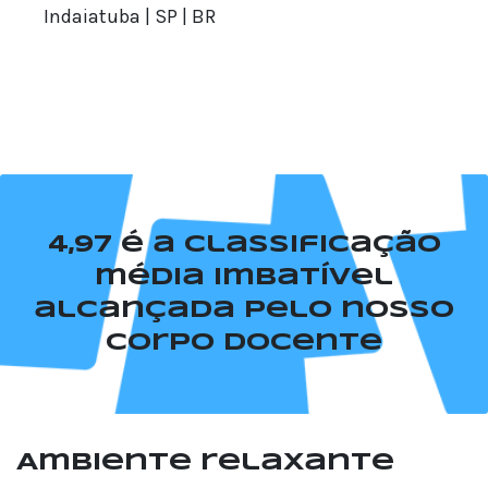
Indaiatuba | SP | BR
Juli
Franc
4,97 é a classificação
média imbatível
alcançada pelo nosso
corpo docente
Ambiente relaxante