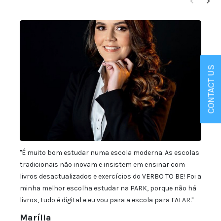
CONTACT US
"É muito bom estudar numa escola moderna. As escolas
"Gost
tradicionais não inovam e insistem em ensinar com
leve,
livros desactualizados e exercícios do VERBO TO BE! Foi a
sendo
minha melhor escolha estudar na PARK, porque não há
forma
livros, tudo é digital e eu vou para a escola para FALAR."
de en
com o
Marília